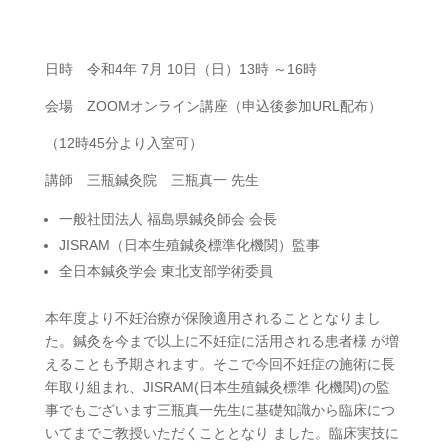
日時 令和4年 7月 10日（日）13時 ～16時
会場 ZOOMオンライン講座（申込後参加URL配布）
（12時45分より入室可）
講師 三瓶鍼灸院 三瓶真一 先生
一般社団法人 福島県鍼灸師会 会長
JISRAM（日本生殖鍼灸標準化機関）監事
全日本鍼灸学会 東北支部学術委員
本年度より不妊治療が保険適用されることとなりまし
た。鍼灸を今まで以上に不妊症に活用される患者様 が増
えることも予期されます。そこで今回不妊症の施術に長
年取り組まれ、
JISRAM(
日本生殖鍼灸標準 化機関
)
の監
事でもございます三瓶真一先生に基礎知識から臨床につ
いてまでご教授いただくこととなり ました。臨床実技に