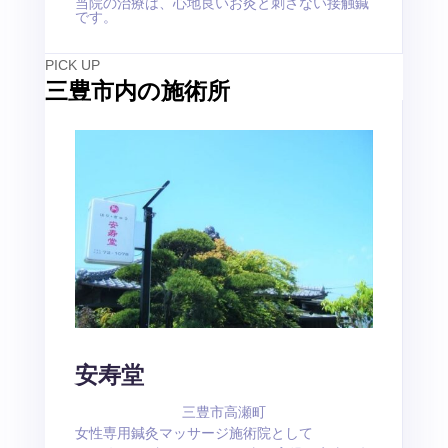
当院の治療は、心地良いお灸と刺さない接触鍼
です。
PICK UP
三豊市内の施術所
安寿堂
三豊市高瀬町
女性専用鍼灸マッサージ施術院として