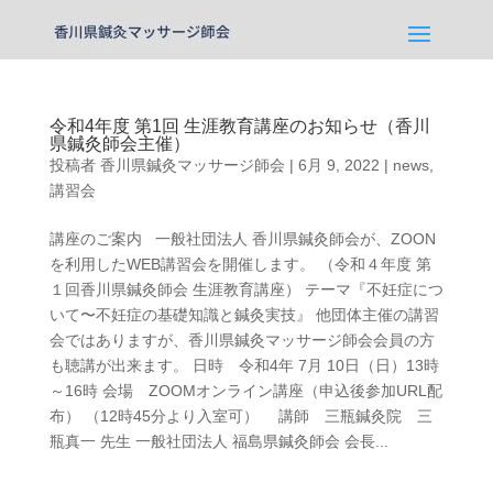
令和4年度 第1回 生涯教育講座のお知らせ（香川
県鍼灸師会主催）
投稿者
香川県鍼灸マッサージ師会
|
6月 9, 2022
|
news
,
講習会
講座のご案内 一般社団法人 香川県鍼灸師会が、ZOON
を利用したWEB講習会を開催します。 （令和４年度 第
１回香川県鍼灸師会 生涯教育講座） テーマ『不妊症につ
いて〜不妊症の基礎知識と鍼灸実技』 他団体主催の講習
会ではありますが、香川県鍼灸マッサージ師会会員の方
も聴講が出来ます。 日時 令和4年 7月 10日（日）13時
～16時 会場 ZOOMオンライン講座（申込後参加URL配
布） （12時45分より入室可） 講師 三瓶鍼灸院 三
瓶真一 先生 一般社団法人 福島県鍼灸師会 会長...