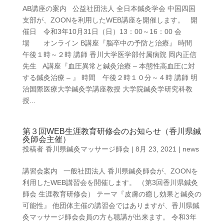
AB講座の案内 公益社団法人 全日本鍼灸学会 中国四国
支部が、ZOONを利用したWEB講座を開催します。 開
催日 令和3年10月31日（日）13：00～16：00 会
場 オンライン B講座『脳卒中の予防と治療』 時間
午後１時～２時 講師 香川大学医学部付属病院 岡内正信
先生 A講座『血圧異常と鍼灸治療 – 本態性高血圧に対
する鍼灸治療 – 』 時間 午後２時１０分～４時 講師 明
治国際医療大学鍼灸学講座教授 大学院鍼灸学研究科教
授...
第３回WEB生涯教育研修会のお知らせ（香川県鍼
灸師会主催）
投稿者
香川県鍼灸マッサージ師会
|
8月 23, 2021
|
news
講習会案内 一般社団法人 香川県鍼灸師会が、ZOONを
利用したWEB講習会を開催します。 （第3回香川県鍼灸
師会 生涯教育研修会） テーマ『皮膚の癒し効果と鍼灸の
可能性』 他団体主催の講習会ではありますが、香川県鍼
灸マッサージ師会会員の方も聴講が出来ます。 令和3年