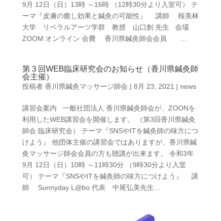
9月 12日（日）13時 ～16時 （12時30分より入室可） テ
ーマ『皮膚の癒し効果と鍼灸の可能性』 講師 桜美林
大学 リベラルアーツ学群 教授 山口創 先生 会場
ZOOM オンライン 会費 香川県鍼灸師会会員 ...
第３回WEB臨床研究会のお知らせ（香川県鍼灸師
会主催）
投稿者
香川県鍼灸マッサージ師会
|
8月 23, 2021
|
news
講習会案内 一般社団法人 香川県鍼灸師会が、ZOONを
利用したWEB講習会を開催します。 （第3回香川県鍼灸
師会 臨床研究会） テーマ『SNSやITを鍼灸師の味方につ
けよう』 他団体主催の講習会ではありますが、香川県鍼
灸マッサージ師会会員の方も聴講が出来ます。 令和3年
9月 12日（日）10時 ～11時30分 （9時30分より入室
可） テーマ『SNSやITを鍼灸師の味方につけよう』 講
師 Sunnyday L@bo 代表 中尾弘美先生...